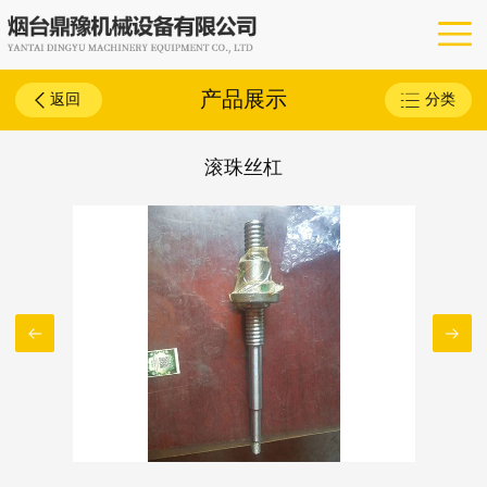
产品展示
返回
分类
滚珠丝杠