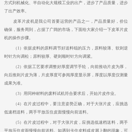
方式到机械化、半自动化大规模工业的出产，进步了产品质量，进步
了出产效率。
皮革片皮机是我公司首要运营的产品之一，产品质量好，价位
确保，服务周到，占据了广阔的市场，下面给大家介绍一下皮革片皮
机的操作步骤。
（1）依据皮料的原料调节好送料锟的压力，原料较薄、软则逆
时针方向调松；原料较厚、硬则顺时针方向调紧。
（2）依据工艺要求调整好厚度调节手轮，向前推动片皮为厚，
向后推则片皮为薄，片皮厚度可参阅厚度显示屏，厚度以厚度仪测量
成果为准。
（3）用同种材料的废料试机符合要求后，开始片皮作业。
（4）在片皮过程中，要注意姿势正确，对于大张片皮，应挑选
低速档送料，两手平放压住皮面慢慢向前送料。
（5）在片皮过程中，对于大张片皮，应挑选低速档送料，两手
平放压住皮面慢慢向前送料。如遇到卡住皮料或皮屑上翻的现象，可